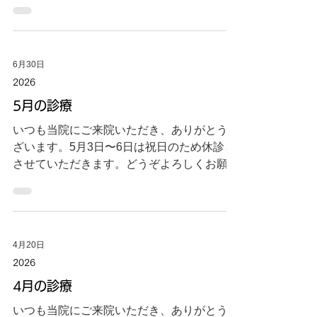
が、7月22日（水）は診療いたします。お間
違いのないよう、ご確認の上ご来院くださ
い。 ■診療スケジュール [7月20日(月)]:
【休診】 [7月22日(水)]:【診療】9:00～
6月30日
13:00/14:00～18:00 当院はお電話での事前
2026
予約が可能です。 診療日当日は比較的混雑
が予想されますので、お早めのご予約をおす
5月の診療
すめいたします。 皆様にはご迷惑をおかけ
いつも当院にご来院いただき、ありがとうご
いたしますが、何卒よろしくお願い申し上げ
ざいます。5月3日〜6日は祝日のため休診と
ます。 つね歯科クリニック 2026.6.30
させていただきます。どうぞよろしくお願い
いたします。 2026.4.20
4月20日
2026
4月の診療
いつも当院にご来院いただき、ありがとうご